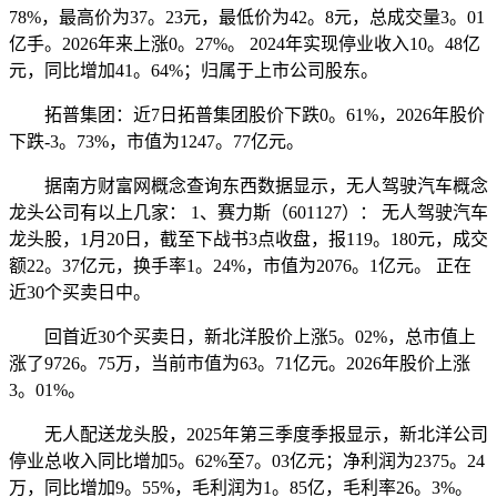
78%，最高价为37。23元，最低价为42。8元，总成交量3。01
亿手。2026年来上涨0。27%。 2024年实现停业收入10。48亿
元，同比增加41。64%；归属于上市公司股东。
拓普集团：近7日拓普集团股价下跌0。61%，2026年股价
下跌-3。73%，市值为1247。77亿元。
据南方财富网概念查询东西数据显示，无人驾驶汽车概念
龙头公司有以上几家： 1、赛力斯（601127）： 无人驾驶汽车
龙头股，1月20日，截至下战书3点收盘，报119。180元，成交
额22。37亿元，换手率1。24%，市值为2076。1亿元。 正在
近30个买卖日中。
回首近30个买卖日，新北洋股价上涨5。02%，总市值上
涨了9726。75万，当前市值为63。71亿元。2026年股价上涨
3。01%。
无人配送龙头股，2025年第三季度季报显示，新北洋公司
停业总收入同比增加5。62%至7。03亿元；净利润为2375。24
万，同比增加9。55%，毛利润为1。85亿，毛利率26。3%。