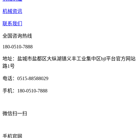
机械资讯
联系我们
全国咨询热线
180-0510-7888
地址：盐城市盐都区大纵湖镇义丰工业集中区bjl平台官方网站
路1号
电话：0515-88588029
手机：180-0510-7888
微信扫一扫
手机官网