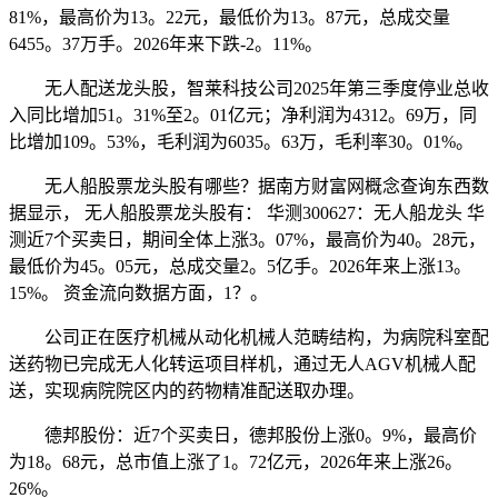
81%，最高价为13。22元，最低价为13。87元，总成交量
6455。37万手。2026年来下跌-2。11%。
无人配送龙头股，智莱科技公司2025年第三季度停业总收
入同比增加51。31%至2。01亿元；净利润为4312。69万，同
比增加109。53%，毛利润为6035。63万，毛利率30。01%。
无人船股票龙头股有哪些？据南方财富网概念查询东西数
据显示， 无人船股票龙头股有： 华测300627：无人船龙头 华
测近7个买卖日，期间全体上涨3。07%，最高价为40。28元，
最低价为45。05元，总成交量2。5亿手。2026年来上涨13。
15%。 资金流向数据方面，1？。
公司正在医疗机械从动化机械人范畴结构，为病院科室配
送药物已完成无人化转运项目样机，通过无人AGV机械人配
送，实现病院院区内的药物精准配送取办理。
德邦股份：近7个买卖日，德邦股份上涨0。9%，最高价
为18。68元，总市值上涨了1。72亿元，2026年来上涨26。
26%。