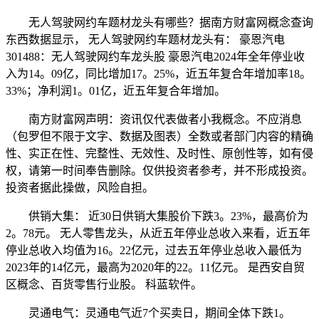
无人驾驶网约车题材龙头有哪些？据南方财富网概念查询
东西数据显示， 无人驾驶网约车题材龙头有： 豪恩汽电
301488：无人驾驶网约车龙头股 豪恩汽电2024年全年停业收
入为14。09亿，同比增加17。25%，近五年复合年增加率18。
33%；净利润1。01亿，近五年复合年增加。
南方财富网声明：资讯仅代表做者小我概念。不应消息
（包罗但不限于文字、数据及图表）全数或者部门内容的精确
性、实正在性、完整性、无效性、及时性、原创性等，如有侵
权，请第一时间奉告删除。仅供投资者参考，并不形成投资。
投资者据此操做，风险自担。
供销大集： 近30日供销大集股价下跌3。23%，最高价为
2。78元。 无人零售龙头，从近五年停业总收入来看，近五年
停业总收入均值为16。22亿元，过去五年停业总收入最低为
2023年的14亿元，最高为2020年的22。11亿元。 是西安自贸
区概念、百货零售行业股。 科蓝软件。
灵通电气：灵通电气近7个买卖日，期间全体下跌1。