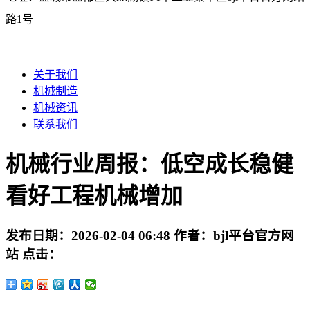
路1号
关于我们
机械制造
机械资讯
联系我们
机械行业周报：低空成长稳健
看好工程机械增加
发布日期：
2026-02-04 06:48
作者：
bjl平台官方网
站
点击：