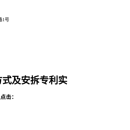
路1号
方式及安拆专利实
点击：