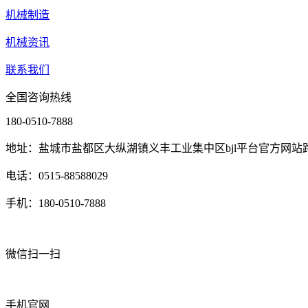
机械制造
机械资讯
联系我们
全国咨询热线
180-0510-7888
地址：盐城市盐都区大纵湖镇义丰工业集中区bjl平台官方网站
电话：0515-88588029
手机：180-0510-7888
微信扫一扫
手机官网