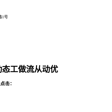
路1号
动态工做流从动优
点击：