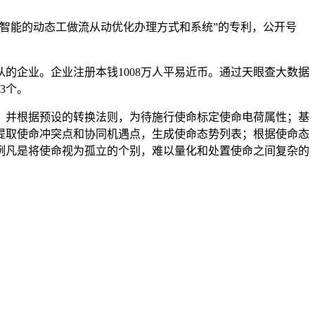
智能的动态工做流从动优化办理方式和系统”的专利，公开号
的企业。企业注册本钱1008万人平易近币。通过天眼查大数据
3个。
并根据预设的转换法则，为待施行使命标定使命电荷属性；基
提取使命冲突点和协同机遇点，生成使命态势列表；根据使命态
例凡是将使命视为孤立的个别，难以量化和处置使命之间复杂的