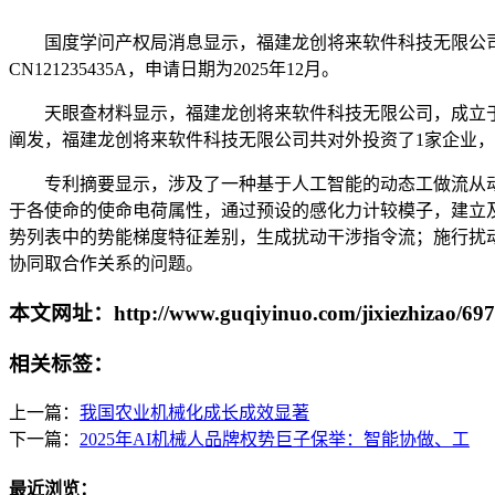
国度学问产权局消息显示，福建龙创将来软件科技无限公司；
CN121235435A，申请日期为2025年12月。
天眼查材料显示，福建龙创将来软件科技无限公司，成立于20
阐发，福建龙创将来软件科技无限公司共对外投资了1家企业，
专利摘要显示，涉及了一种基于人工智能的动态工做流从动
于各使命的使命电荷属性，通过预设的感化力计较模子，建立
势列表中的势能梯度特征差别，生成扰动干涉指令流；施行扰
协同取合作关系的问题。
本文网址：http://www.guqiyinuo.com/jixiezhizao/697
相关标签：
上一篇：
我国农业机械化成长成效显著
下一篇：
2025年AI机械人品牌权势巨子保举：智能协做、工
最近浏览：