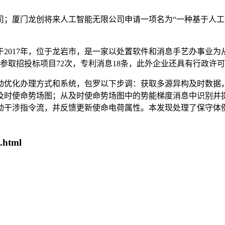
厦门龙创将来人工智能无限公司申请一项名为“一种基于人工
17年，位于龙岩市，是一家以处置软件和消息手艺办事业为从
参取招投标项目72次，专利消息18条，此外企业还具有行政许可
优化办理方式和系统，包罗以下步调：获取多源异构及时数据，
及时使命势场图；从及时使命势场图中的势能梯度消息中识别并
动干涉指令流，并反馈更新使命电荷属性。本发现处理了保守体
.html