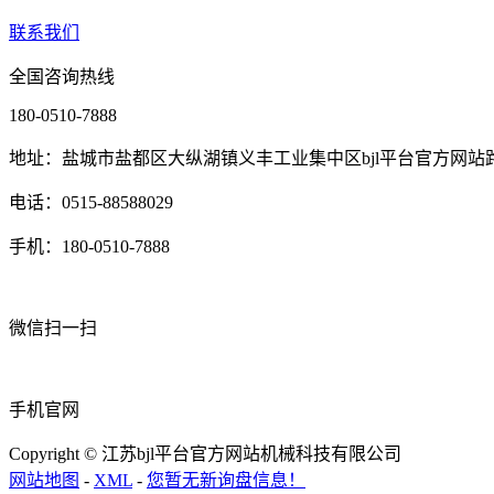
联系我们
全国咨询热线
180-0510-7888
地址：盐城市盐都区大纵湖镇义丰工业集中区bjl平台官方网站
电话：0515-88588029
手机：180-0510-7888
微信扫一扫
手机官网
Copyright © 江苏bjl平台官方网站机械科技有限公司
网站地图
-
XML
-
您暂无新询盘信息！