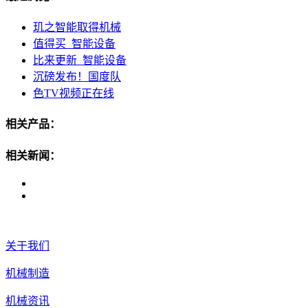
玑之智能取得机械
值得买_智能设备
比来更新_智能设备
沉磅发布！国度队
色TV视频正在线
相关产品：
相关新闻：
关于我们
机械制造
机械资讯