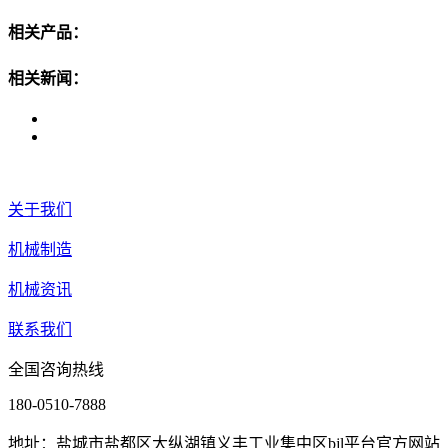
相关产品：
相关新闻：
关于我们
机械制造
机械资讯
联系我们
全国咨询热线
180-0510-7888
地址：盐城市盐都区大纵湖镇义丰工业集中区bjl平台官方网站