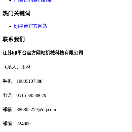
门窗选购避坑指南
热门关键词
bjl平台官方网站
联系我们
江苏bjl平台官方网站机械科技有限公司
联系人：王林
手机：18005107888
电话：
0515-88588029
邮箱：
386805259@qq.com
邮编：224000