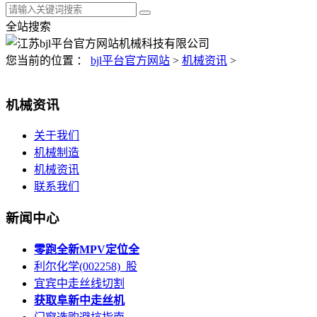
全站搜索
您当前的位置 ：
bjl平台官方网站
>
机械资讯
>
机械资讯
关于我们
机械制造
机械资讯
联系我们
新闻中心
零跑全新MPV定位全
利尔化学(002258)_股
宜宾中走丝线切割
获取阜新中走丝机