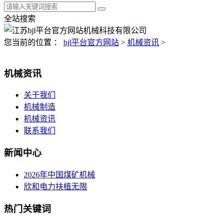
全站搜索
您当前的位置 ：
bjl平台官方网站
>
机械资讯
>
机械资讯
关于我们
机械制造
机械资讯
联系我们
新闻中心
2026年中国煤矿机械
欣和电力扶植无限
热门关键词