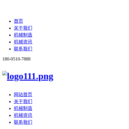
首页
关于我们
机械制造
机械资讯
联系我们
180-0510-7888
网站首页
关于我们
机械制造
机械资讯
联系我们