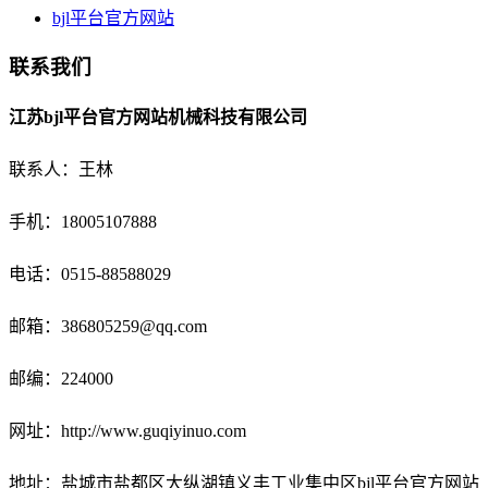
bjl平台官方网站
联系我们
江苏bjl平台官方网站机械科技有限公司
联系人：王林
手机：18005107888
电话：
0515-88588029
邮箱：
386805259@qq.com
邮编：224000
网址：http://www.guqiyinuo.com
地址：盐城市盐都区大纵湖镇义丰工业集中区bjl平台官方网站