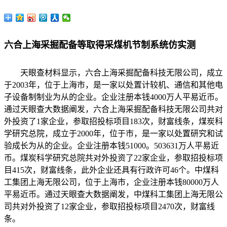
六合上海采掘配备等取得采煤机节制系统仿实测
天眼查材料显示，六合上海采掘配备科技无限公司，成立
于2003年，位于上海市，是一家以处置计较机、通信和其他电
子设备制制业为从的企业。企业注册本钱4000万人平易近币。
通过天眼查大数据阐发，六合上海采掘配备科技无限公司共对
外投资了1家企业，参取招投标项目183次，财富线条，煤炭科
学研究总院，成立于2000年，位于市，是一家以处置研究和试
验成长为从的企业。企业注册本钱51000。503631万人平易近
币。煤炭科学研究总院共对外投资了22家企业，参取招投标项
目415次，财富线条，此外企业还具有行政许可46个。中煤科
工集团上海无限公司，位于上海市，企业注册本钱80000万人
平易近币。通过天眼查大数据阐发，中煤科工集团上海无限公
司共对外投资了12家企业，参取招投标项目2470次，财富线
条。