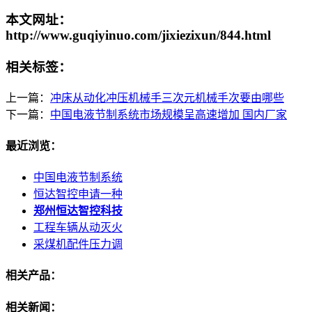
本文网址：
http://www.guqiyinuo.com/jixiezixun/844.html
相关标签：
上一篇：
冲床从动化冲压机械手三次元机械手次要由哪些
下一篇：
中国电液节制系统市场规模呈高速增加 国内厂家
最近浏览：
中国电液节制系统
恒达智控申请一种
郑州恒达智控科技
工程车辆从动灭火
采煤机配件压力调
相关产品：
相关新闻：