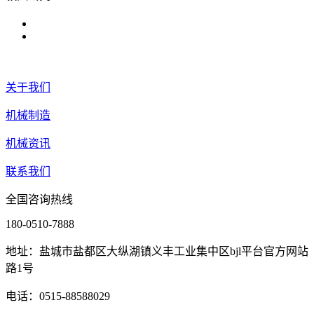
关于我们
机械制造
机械资讯
联系我们
全国咨询热线
180-0510-7888
地址：盐城市盐都区大纵湖镇义丰工业集中区bjl平台官方网站
路1号
电话：0515-88588029