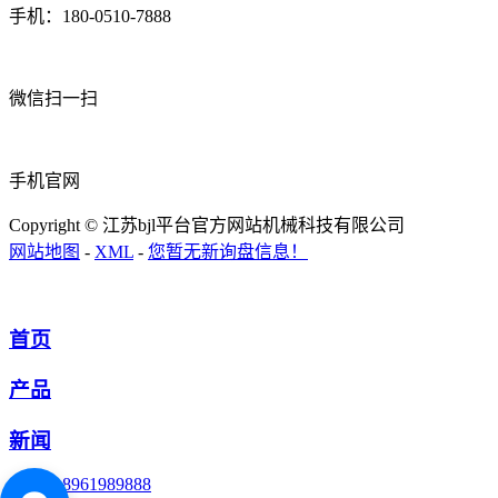
手机：180-0510-7888
微信扫一扫
手机官网
Copyright © 江苏bjl平台官方网站机械科技有限公司
网站地图
-
XML
-
您暂无新询盘信息！
首页
产品
新闻
18961989888