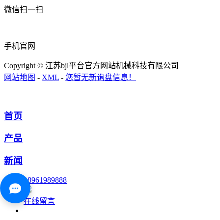
微信扫一扫
手机官网
Copyright © 江苏bjl平台官方网站机械科技有限公司
网站地图
-
XML
-
您暂无新询盘信息！
首页
产品
新闻
18961989888
在线留言