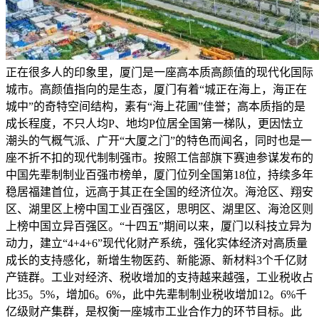
正在很多人的印象里，厦门是一座高本质高颜值的现代化国际
城市。高颜值指向的是生态，厦门有着“城正在海上，海正在
城中”的奇特空间结构，素有“海上花圃”佳誉；高本质指的是
成长程度，不只人均P、地均P位居全国第一梯队，更因怯立
潮头的气概气派、广开“大厦之门”的特色而闻名，同时也是一
座不折不扣的现代制制强市。按照工信部旗下赛迪参谋发布的
中国先辈制制业百强市榜单，厦门位列全国第18位，持续多年
稳居福建首位，远高于其正在全国的经济位次。海沧区、翔安
区、湖里区上榜中国工业百强区，思明区、湖里区、海沧区则
上榜中国立异百强区。“十四五”期间以来，厦门以科技立异为
动力，建立“4+4+6”现代化财产系统，强化实体经济对高质量
成长的支持感化，新增生物医药、新能源、新材料3个千亿财
产链群。工业对经济、税收增加的支持越来越强，工业税收占
比35。5%，增加6。6%，此中先辈制制业税收增加12。6%千
亿级财产集群，是权衡一座城市工业合作力的环节目标。此