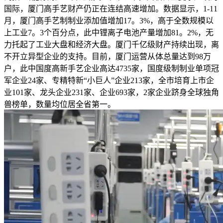
国际，厦门高手艺财产仍正在连结高速增加。数据显示，1-11
月，厦门高手艺制制业添加值增加17。3%，高于全数规模以
上工业7。3个百分点，此中锂离子电池产量增加81。2%，无
力托起了工业大盘和经济大盘。厦门千亿级财产持续出现，离
不开立异型企业的支持。目前，厦门运营从体总量达到98万
户，此中国度高新手艺企业高达4735家，国度级制制业单项冠
军企业24家、专精特新“小巨人”企业213家，全市培育上市企
业101家、龙头企业231家、企业693家，2家企业跻身全球独角
兽榜单，数量均位居全省第一。