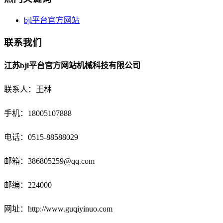
bjl平台官方网站
联系我们
江苏bjl平台官方网站机械科技有限公司
联系人：王林
手机：18005107888
电话：
0515-88588029
邮箱：
386805259@qq.com
邮编：224000
网址：http://www.guqiyinuo.com