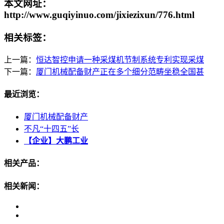
本文网址：
http://www.guqiyinuo.com/jixiezixun/776.html
相关标签：
上一篇：
恒达智控申请一种采煤机节制系统专利实现采煤
下一篇：
厦门机械配备财产正在多个细分范畴坐稳全国甚
最近浏览：
厦门机械配备财产
不凡“十四五”长
【企业】大鹏工业
相关产品：
相关新闻：