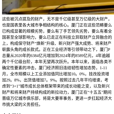
这些被沉点提及的财产，无不是千亿级甚至万亿级的大财产，
也是国表里各大城市争相结构的核心。厦门正在这些范畴要么
已构成显著的规模劣势，要么有了手艺领先劣势，要么有着全
国甚至全球影响力，要么已走正在科技立异取财产立异融合的
上，构成保守财产“焕新”升级、新兴财产强大成势、将来财产
崭露头角的成长款式。正在工业经济等引领带动之下，厦门P
总量从2020年的6384亿元增加到2024年的8589亿元，4年逾越
两个千亿级台阶，本年无望再次跃升。本年以来，面临各类不
确定性要素的冲击，厦门经济照旧连结韧性增加态势，1-11
月，全市规模以上工业添加值同比增加10。0%，技改投资增
加29。8%，出货值增加7。9%。按照过去几年平均增速，考
虑到“3+1”城市成长总体框架带来的成长动能之变，以及新兴
财产和将来财产持续构成的新拉动力，厦门正在“十五五”期间
晋级万亿城市俱乐部，将是大要率事务，更进一步扛起经济大
市挑大梁的义务担任。