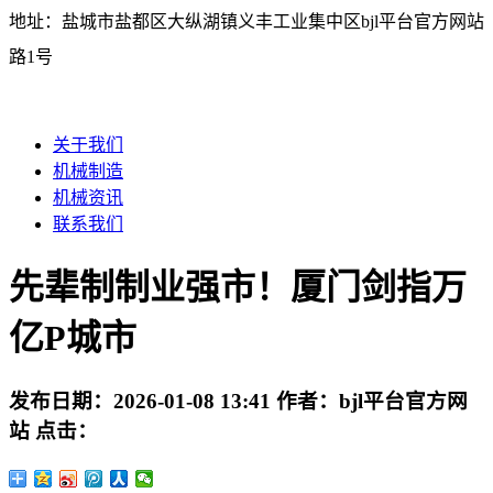
地址：盐城市盐都区大纵湖镇义丰工业集中区bjl平台官方网站
路1号
关于我们
机械制造
机械资讯
联系我们
先辈制制业强市！厦门剑指万
亿P城市
发布日期：
2026-01-08 13:41
作者：
bjl平台官方网
站
点击：