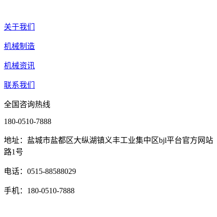
关于我们
机械制造
机械资讯
联系我们
全国咨询热线
180-0510-7888
地址：盐城市盐都区大纵湖镇义丰工业集中区bjl平台官方网站
路1号
电话：0515-88588029
手机：180-0510-7888