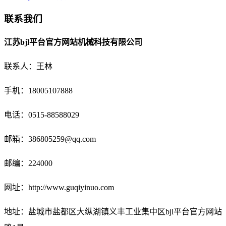
联系我们
江苏bjl平台官方网站机械科技有限公司
联系人：王林
手机：18005107888
电话：
0515-88588029
邮箱：
386805259@qq.com
邮编：224000
网址：http://www.guqiyinuo.com
地址：盐城市盐都区大纵湖镇义丰工业集中区bjl平台官方网站