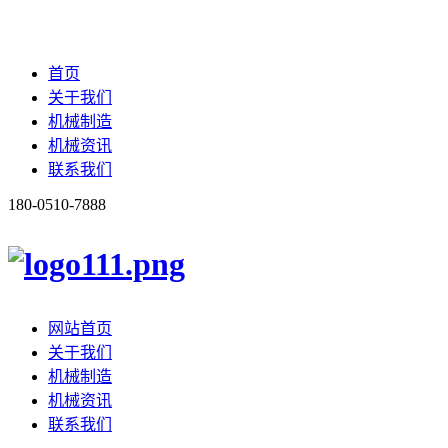
首页
关于我们
机械制造
机械资讯
联系我们
180-0510-7888
网站首页
关于我们
机械制造
机械资讯
联系我们