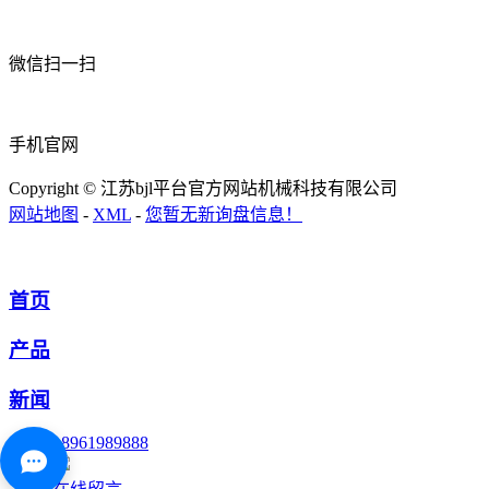
微信扫一扫
手机官网
Copyright © 江苏bjl平台官方网站机械科技有限公司
网站地图
-
XML
-
您暂无新询盘信息！
首页
产品
新闻
18961989888