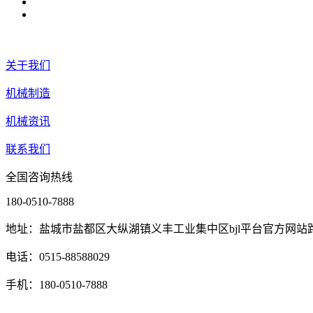
关于我们
机械制造
机械资讯
联系我们
全国咨询热线
180-0510-7888
地址：盐城市盐都区大纵湖镇义丰工业集中区bjl平台官方网站
电话：0515-88588029
手机：180-0510-7888