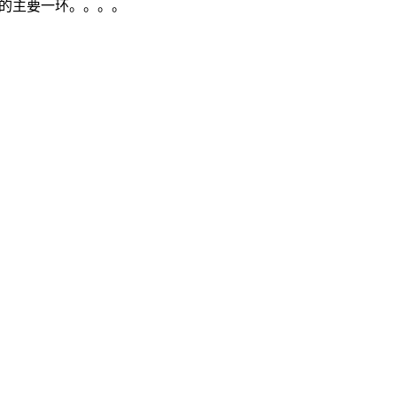
级的主要一环。。。。