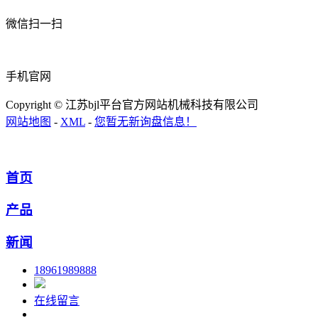
微信扫一扫
手机官网
Copyright © 江苏bjl平台官方网站机械科技有限公司
网站地图
-
XML
-
您暂无新询盘信息！
首页
产品
新闻
18961989888
在线留言