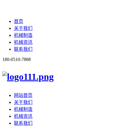
首页
关于我们
机械制造
机械资讯
联系我们
180-0510-7888
网站首页
关于我们
机械制造
机械资讯
联系我们