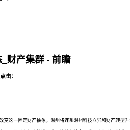
财产集群 - 前瞻
点击：
为改变这一固定财产抽象，温州将连系温州科技立异和财产转型