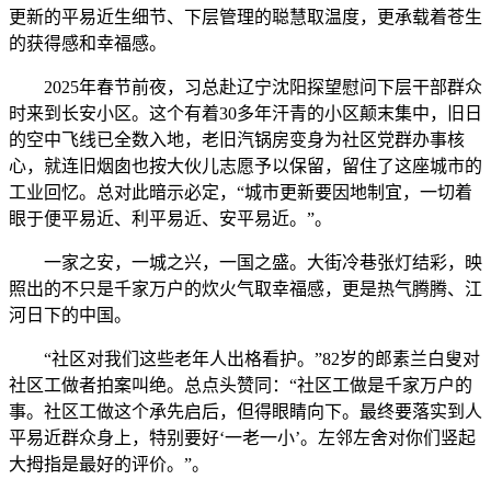
更新的平易近生细节、下层管理的聪慧取温度，更承载着苍生
的获得感和幸福感。
2025年春节前夜，习总赴辽宁沈阳探望慰问下层干部群众
时来到长安小区。这个有着30多年汗青的小区颠末集中，旧日
的空中飞线已全数入地，老旧汽锅房变身为社区党群办事核
心，就连旧烟囱也按大伙儿志愿予以保留，留住了这座城市的
工业回忆。总对此暗示必定，“城市更新要因地制宜，一切着
眼于便平易近、利平易近、安平易近。”。
一家之安，一城之兴，一国之盛。大街冷巷张灯结彩，映
照出的不只是千家万户的炊火气取幸福感，更是热气腾腾、江
河日下的中国。
“社区对我们这些老年人出格看护。”82岁的郎素兰白叟对
社区工做者拍案叫绝。总点头赞同：“社区工做是千家万户的
事。社区工做这个承先启后，但得眼睛向下。最终要落实到人
平易近群众身上，特别要好‘一老一小’。左邻左舍对你们竖起
大拇指是最好的评价。”。