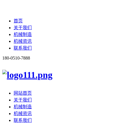
首页
关于我们
机械制造
机械资讯
联系我们
180-0510-7888
网站首页
关于我们
机械制造
机械资讯
联系我们