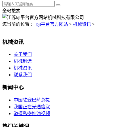
全站搜索
您当前的位置 ：
bjl平台官方网站
>
机械资讯
>
机械资讯
关于我们
机械制造
机械资讯
联系我们
新闻中心
中国驻登巴萨总提
我国正在光通信取
盗摄私密推油视频
热门关键词