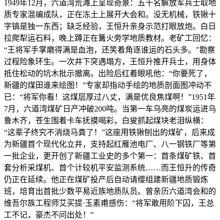
1949年12月，六道湾荒滩上呈现奇景：五千名解放军兵士取地
质专家混编成队，正在冻土上展开大会和。没无机械，铁锹十
字镐是独一东西；缺乏经验，王恒升亲身示范打眼放炮。白日
拉爬犁运石料，晚上蹲正在篝火旁学地质教材。老矿工回忆：
“王将军手掌磨得满是血泡，还笑着角逐谁运的石头多。”勘察
过程险象环生。一次井下突遇塌方，王恒升推开兵士，用身体
抵住松动的坑木批示撤离。出险后红着眼吼他：“你要死了，
新疆的煤田谁来绘图！”专家却指动手绘的地质剖面图冲动不
已：“将军你看！这煤层厚过八丈，满是优良焦煤啊！”1951年
7月，六道湾煤矿日产冲破200吨。当第一车乌亮的煤炭运进乌
鲁木齐，苍生围着卡车抚摸喝彩，白叟抓起煤块老泪纵横：
“这辈子终究不消烧马粪了！”这座用铁锹刨出的煤矿，后来成
为新疆首个现代化立井，支持起红雁池电厂、八一钢铁厂等第
一批企业，更开创了新疆工业史的多个第一：首条煤矿铁、首
套分析采煤机、首个计较机平安监测系统……而王恒升的传奇
仍正在延续。他正在煤矿投产后自动请缨组建新疆地质锻炼
班，培育出首批少数平易近族地质队员。曾亲历六道湾会和的
维吾尔族工程师艾买提·玉素甫感伤：“将军敢用阶下囚，王总
工不记，豪杰不问出处！”