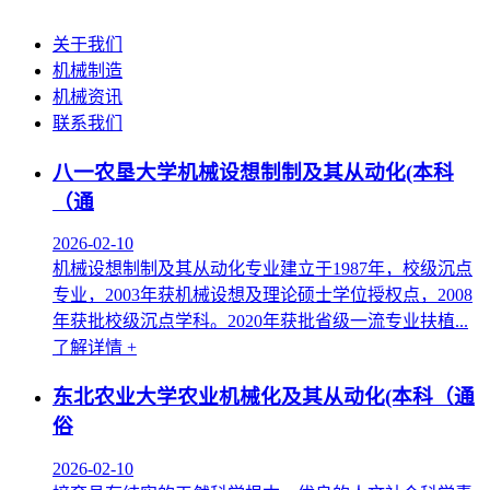
关于我们
机械制造
机械资讯
联系我们
八一农垦大学机械设想制制及其从动化(本科
（通
2026-02-10
机械设想制制及其从动化专业建立于1987年，校级沉点
专业，2003年获机械设想及理论硕士学位授权点，2008
年获批校级沉点学科。2020年获批省级一流专业扶植...
了解详情 +
东北农业大学农业机械化及其从动化(本科（通
俗
2026-02-10