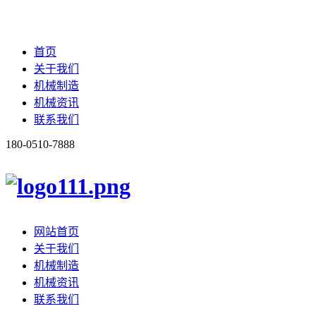
首页
关于我们
机械制造
机械资讯
联系我们
180-0510-7888
网站首页
关于我们
机械制造
机械资讯
联系我们