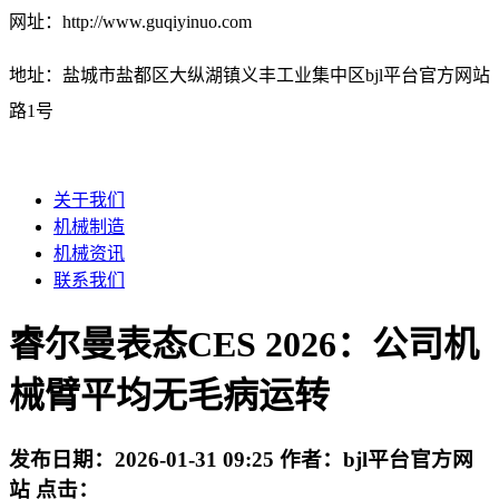
网址：http://www.guqiyinuo.com
地址：盐城市盐都区大纵湖镇义丰工业集中区bjl平台官方网站
路1号
关于我们
机械制造
机械资讯
联系我们
睿尔曼表态CES 2026：公司机
械臂平均无毛病运转
发布日期：
2026-01-31 09:25
作者：
bjl平台官方网
站
点击：