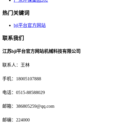
广东环保集团202
热门关键词
bjl平台官方网站
联系我们
江苏bjl平台官方网站机械科技有限公司
联系人：王林
手机：18005107888
电话：
0515-88588029
邮箱：
386805259@qq.com
邮编：224000