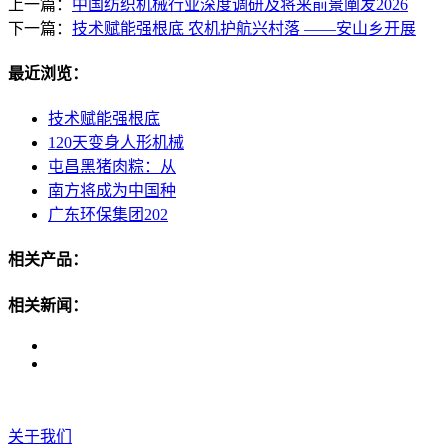
上一篇：
中国纺织机械行业深度调研及将来前景阐发2026
下一篇：
技术赋能强根底 农机护航兴村落 ——安山乡开展
最近浏览：
技术赋能强根底
120天变身人形机械
屯昌黑猪肉粽：从
南方将成为中国种
广东环保集团202
相关产品：
相关新闻：
关于我们