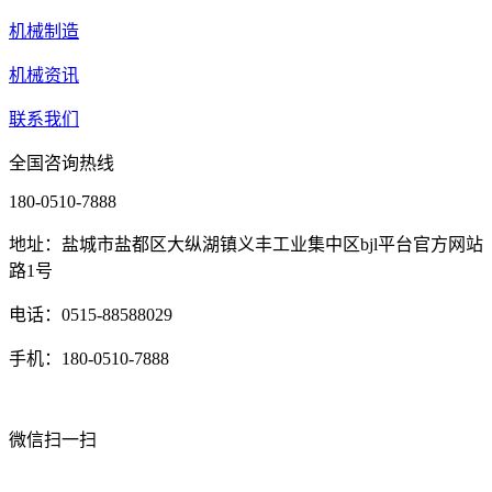
机械制造
机械资讯
联系我们
全国咨询热线
180-0510-7888
地址：盐城市盐都区大纵湖镇义丰工业集中区bjl平台官方网站
路1号
电话：0515-88588029
手机：180-0510-7888
微信扫一扫