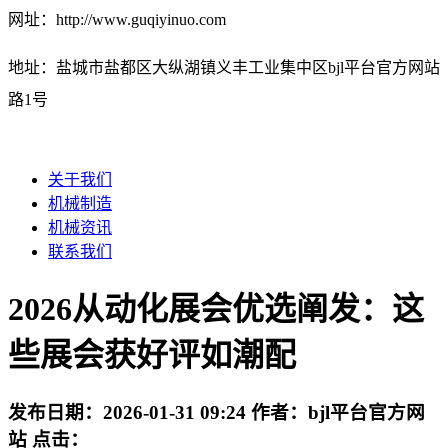
网址：http://www.guqiyinuo.com
地址：盐城市盐都区大纵湖镇义丰工业集中区bjl平台官方网站
路1号
关于我们
机械制造
机械资讯
联系我们
2026从动化展会优选阐发：这
些展会获好评如潮配
发布日期：
2026-01-31 09:24
作者：
bjl平台官方网
站
点击：