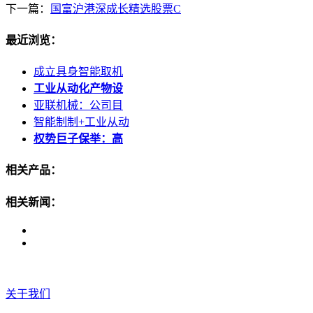
下一篇：
国富沪港深成长精选股票C
最近浏览：
成立具身智能取机
工业从动化产物设
亚联机械：公司目
智能制制+工业从动
权势巨子保举：高
相关产品：
相关新闻：
关于我们