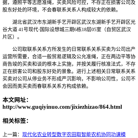
据，遵照平等志愿准绳，买卖风险可控，不存正在损害公司及
股东好处的环境，不会春联系关系人构成较大的依赖。
湖北省武汉市东湖新手艺开辟区武汉东湖新手艺开辟区光
谷大道 41号现代·国际设想城三期6栋18层05室（自贸区武汉
片区）。
公司取联系关系方所发生的日常联系关系买卖为公司出产
运营所需要，合适一般贸易逻辑及公允准绳，正在两边平等协
商告竣的买卖和谈的根本上实施，并按关履行核准法式，不存
正在损害公司和股东好处的景象。进行上述相关日常联系关系
买卖对公司从停业务不形成严沉影响，不影响公司性，公司不
会因而类买卖而春联系关系方构成依赖。
本文网址：
http://www.guqiyinuo.com/jixiezhizao/864.html
相关标签：
上一篇：
现代化农业转型数字农田取智能农机协同功课模