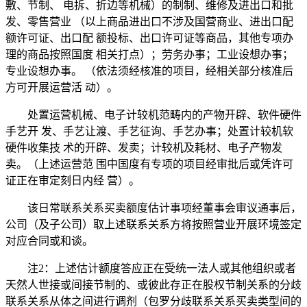
敷、节制、 电拆、折边等机械）的制制、维修及进出口和批
发、零售营业 （以上商品进出口不涉及国营商业、进出口配
额许可证、出口配 额投标、出口许可证等商品，其他专项办
理的商品按照国度 相关打点）；劳务办事；工业设想办事；
专业设想办事。 （依法须经核准的项目，经相关部分核准后
方可开展运营活 动）。
处置运营机械、电子计较机范畴内的产物开辟、软件硬件
手艺开 发、手艺让渡、手艺征询、手艺办事；处置计较机软
硬件收集技 术的开辟、发卖；计较机及耗材、电子产物发
卖。（上述运营范 围中国度有专项的项目经审批后或凭许可
证正在审定刻日内经 营）。
该日常联系关系买卖额度估计事项经董事会审议通事后，
公司（及子公司）取上述联系关系方将按照营业开展环境签定
对应合同或和谈。
注2：上述估计额度答应正在受统一法人或其他组织或者
天然人世接或间接节制的、或彼此存正在股权节制关系的分歧
联系关系从体之间进行调剂（包罗分歧联系关系买卖类型间的