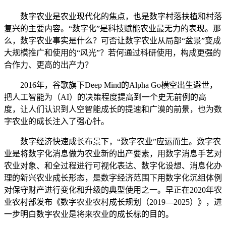
数字农业是农业现代化的焦点，也是数字村落扶植和村落
复兴的主要内容。“数字化”是科技赋能农业最无力的表现。那
么，数字农业事实是什么？可否让数字农业从局部“盆景”变成
大规模推广和使用的“风光”？若何通过科研使用，构成更强的
合作力、更高的出产力？
2016年，谷歌旗下Deep Mind的Alpha Go横空出生避世，
把人工智能为（AI）的决策程度提高到一个史无前例的高
度，让人们认识到人空智能成长的提速和广漠的前景，也为数
字农业的成长注入了强心针。
数字经济快速成长布景下，“数字农业”应运而生。数字农
业是将数字化消息做为农业新的出产要素，用数字消息手艺对
农业对象、和全过程进行可视化表达、数字化设想、消息化办
理的新兴农业成长形态，是数字经济范围下用数字化沉组体例
对保守财产进行变化和升级的典型使用之一。早正在2020年农
业农村部发布《数字农业农村成长规划（2019—2025）》，进
一步明白数字农业是将来农业的成长标的目的。