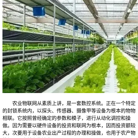
农业物联网从素质上讲，是一套数控系统。正在一个特定
的封锁系统内，以探头、传感器、摄像甲等设备为根本的物物
相联。它按照曾经确定的参数和模子，进行从动化调控和操
做。因为需要以硬件设备的投资和联网为根本，因而投资额较
大，次要用于设备农业出产过程的办理和操做，也用于农产物