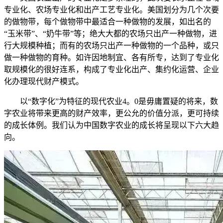
专业化、农场专业化和出产工艺专业化。美国划分为几个次要
的做物带，每个做物带中最适合一种做物的发展，如出名的
“玉米带”、“奶牛带”等；绝大大都的农场只出产一种做物，进
行大规模种植；而有的农场只出产一种做物的一个品种，或只
做一种做物的育种。如许因地制宜、各有所专，达到了专业化
取规模化的很好连系，构成了专业化出产、集约化运营、企业
化办理现代财产模式。
以“数字化”为特征的现代农业4。0是毋庸置疑的将来，数
字农业将带来更高的财产效率，更公允的价值分派，更可持续
的成长体例。我们认为中国数字农业的成长将呈现以下六大趋
向。