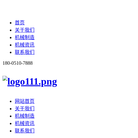
首页
关于我们
机械制造
机械资讯
联系我们
180-0510-7888
网站首页
关于我们
机械制造
机械资讯
联系我们