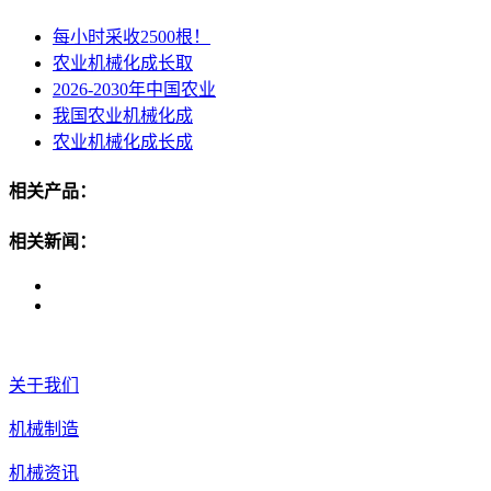
每小时采收2500根！
农业机械化成长取
2026-2030年中国农业
我国农业机械化成
农业机械化成长成
相关产品：
相关新闻：
关于我们
机械制造
机械资讯