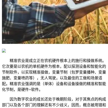
精准农业是成立正在农机硬件根本上的施行和操做系统。
它次要是以农机的单机硬件为根本，配以探测设备和智能化的
节制软件，以实现精准操做，变量节制（包罗变量播种、变量
施肥、变量喷药等），无人驾驶，以及最佳的工做和场景适
配。精准农业强调的是（单体）设备和设备操做的精准和智能
化节制，是硬件+软件。
因为数字农业的成长还处于晚期阶段，对于其焦点的构成
部门以及各个部门的理解还有不少歧义，因而，概念被用错和