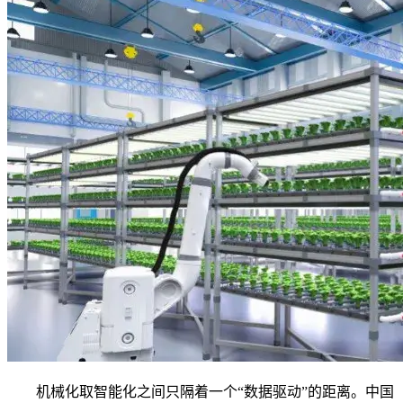
机械化取智能化之间只隔着一个“数据驱动”的距离。中国