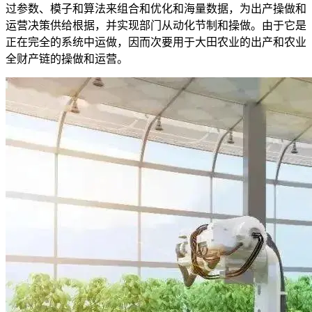
过参数、模子和算法来组合和优化和海量数据，为出产操做和
运营决策供给根据，并实现部门从动化节制和操做。由于它是
正在完全的系统中运做，因而次要用于大田农业的出产和农业
全财产链的操做和运营。