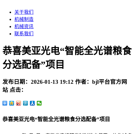
关于我们
机械制造
机械资讯
联系我们
恭喜美亚光电“智能全光谱粮食
分选配备”项目
发布日期：
2026-01-13 19:12
作者：
bjl平台官方网
站
点击：
恭喜美亚光电“智能全光谱粮食分选配备”项目