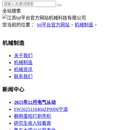
全站搜索
您当前的位置 ：
bjl平台官方网站
>
机械制造
>
机械制造
关于我们
机械制造
机械资讯
联系我们
新闻中心
2025年12月电气从动
SW2025110404ZP0000宁波
鹌鹑蛋拍打剥壳机
研究生收入较着高