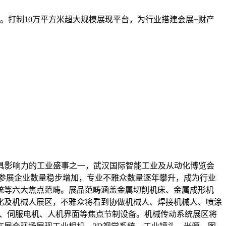
会。打制10万平方米超大规模展现平台，为行业搭建会展+财产
具影响力的工业盛事之一，武汉国际智能工业及从动化博览会
，参展企业数量稳步增加，专业不雅众数量逐年攀升，成为行业
统等六大焦点范畴。展品范畴涵盖金属切削机床、金属成形机
化及机械人展区，不雅众将看到协做机械人、焊接机械人、喷涂
器、伺服电机、人机界面等焦点节制设备。机械传动系统展区将