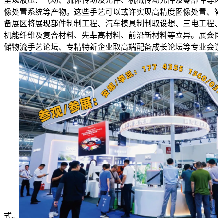
呈现液压、气动、流体传动及元件、机械传动元件及零部件等
像处置系统等产物。这些手艺可以或许实现高精度图像处置、
备展区将展现部件制制工程、汽车模具制制取设想、三电工程
机能纤维及复合材料、先辈高材料、前沿新材料等立异。展会
储物流手艺论坛、专精特新企业取高端配备成长论坛等专业会
式。