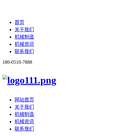
首页
关于我们
机械制造
机械资讯
联系我们
180-0510-7888
网站首页
关于我们
机械制造
机械资讯
联系我们