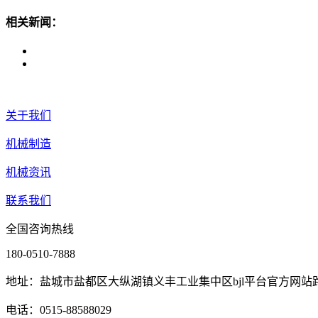
相关新闻：
关于我们
机械制造
机械资讯
联系我们
全国咨询热线
180-0510-7888
地址：盐城市盐都区大纵湖镇义丰工业集中区bjl平台官方网站
电话：0515-88588029