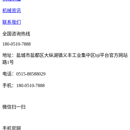
机械资讯
联系我们
全国咨询热线
180-0510-7888
地址：盐城市盐都区大纵湖镇义丰工业集中区bjl平台官方网站
路1号
电话：0515-88588029
手机：180-0510-7888
微信扫一扫
手机官网