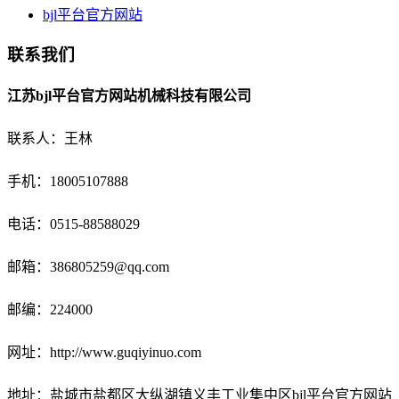
bjl平台官方网站
联系我们
江苏bjl平台官方网站机械科技有限公司
联系人：王林
手机：18005107888
电话：
0515-88588029
邮箱：
386805259@qq.com
邮编：224000
网址：http://www.guqiyinuo.com
地址：盐城市盐都区大纵湖镇义丰工业集中区bjl平台官方网站