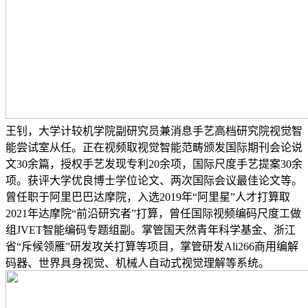
王钊，大学计较机学院副研究员兼消息手艺高档研究院视觉智
能尝试室从任。正在视频取视觉智能范畴颁发国际期刊会论说
文30余篇，授权手艺发现专利20余项，国际尺度手艺提案30余
项。获评大学优良博士学位论文、两次国际会议最佳论文等。
曾任职于阿里巴巴达摩院，入选2019年“阿里星”人才打算取
2021年达摩院“前沿研究者”打算，曾任国际视频编码尺度工做
组JVET智能编码专题组副。掌管国天然青年科学基金、浙江
省“斥候领雁”研发攻关打算等项目，掌管研发Ali266商用编解
码器、世界具身视觉、机械人自动式视觉理解等系统。