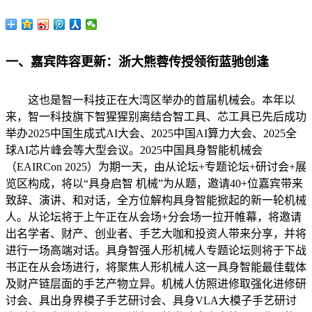
一、嘉宾阵容更新：浙大熊蓉传授领衔蓝驰创逢
这也是智一科技正在大湾区举办的首届机械会。本年以
来，智一科技旗下智猩猩别离结合智工具、芯工具已先后成功
举办2025中国生成式AI大会、2025中国AI算力大会、2025全
球AI芯片峰会等大型会议。2025中国具身智能机械会
（EAIRCon 2025）为期一天，由从论坛+专题论坛+研讨会+展
览区构成，将以“具身启智 机械”为从题，邀请40+位嘉宾带来
致辞、演讲、和对话，全方位解构具身智能掀起的新一轮机械
人。从论坛将于上午正在从会场+分会场一拉开帷幕，将邀请
出名学者、财产、创业者、手艺大咖和投资人带来分享，并将
进行一场高端对话。具身智强人形机械人专题论坛则将于下战
书正在从会场进行，将聚焦人形机械人这一具身智能最佳载体
及财产链层面的手艺产物立异。机械人仿照进修取强化进修研
讨会、具出身界模子手艺研讨会、具身VLA大模子手艺研讨