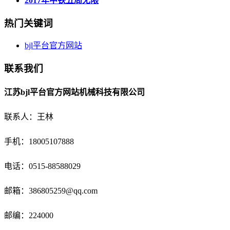
2017年中铁五局无限
热门关键词
bjl平台官方网站
联系我们
江苏bjl平台官方网站机械科技有限公司
联系人：王林
手机：18005107888
电话：
0515-88588029
邮箱：
386805259@qq.com
邮编：224000