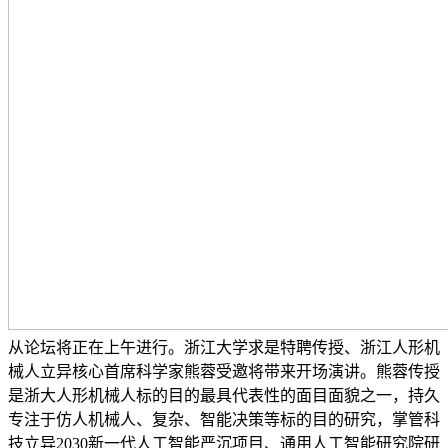
从论坛将正在上午进行。浙江大学求是特聘传授、浙江人形机
械人立异核心首席科学家熊蓉受邀将带来开场演讲。熊蓉传授
是浙大人形机械人标的目的最具代表性的面目面貌之一，持久
专注于仿人机械人、复杂、智能决策等标的目的研究，掌管科
技立异2030新一代人工智能严沉项目、通用人工智能研究院研