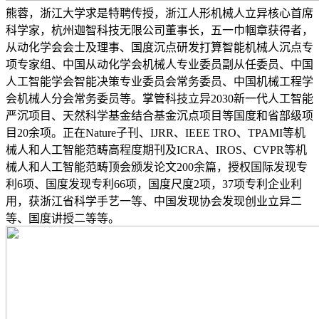
熊蓉，浙江大学求是特聘传授，浙江人形机械人立异核心首席
科学家，杭州迦智科技无限公司董事长，五一巾帼章获得者，
从动化学会会士及理事、国度沉点研发打算智能机械人沉点专
项专家组、中国从动化学会机械人专业委员副从任委员、中国
人工智能学会智能决策专业委员会常务委员、中国机械工程学
会机械人分会常务委员等。掌管科技立异2030新一代人工智能
严沉项目、天然科学基金结合基金沉点项目等国度和省部级项
目20余项。正在Nature子刊、IJRR、IEEE TRO、TPAMI等机
械人和人工智能范畴高程度期刊及ICRA、IROS、CVPR等机
械人和人工智能范畴顶会颁发论文200余篇，授权国际发现专
利6项、国度发现专利66项，国度尺度2项，37项专利企业利
用，获浙江省科学手艺一等、中国发现协会发现创业立异二
等、国度讲授二等等。