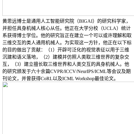
黄思远博士是通用人工智能研究院（BIGAI）的研究科学家，
并担任具身机械人核心从任。他正在大学分校（UCLA）统计
系获得博士学位。他的研究旨正在建立一个可以或许理解和取
三维交互的类人通用机械人。为实现这一方针，他正在以下标
的目的做出了贡献：（1）开辟可泛化的视觉表征以用于三维
沉建和语义落地，（2）建模并仿照人类取三维世界的复杂交
互，（3）建立擅长取三维世界和人类交互的具身机械人。他
的研究颁发于六十余篇CVPR/ICCV/NeurIPS/ICML等会议及期
刊论文，并曾获得CoRL以及ICML Workshop最佳论文。