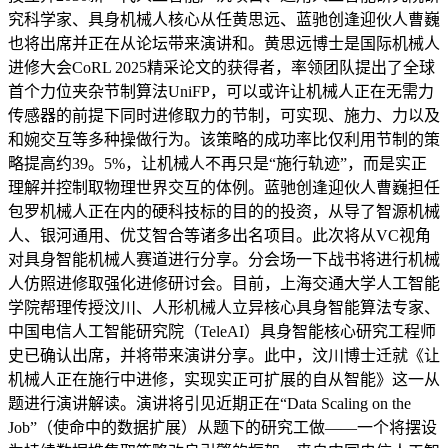
究科学家、具身机械人核心从任黄思远、蓝驰创逢迎伙人曹巍
也将出席并正在从论坛带来演讲和。黄思远博士是国际机械人
进修大会CoRL 2025精采论文的获得者，率领团队提出了全球
首个力位夹杂节制算法UniFP，可以或许让机械人正在无需力
传感器的前提下同时进修取力的节制，可实现、施力、力以及
和婉交互等多种操做行为。该策略的成功率比仅利用节制的策
略提高约39。5%，让机械人不再只是“施行轨迹”，而是实正
理解并控制取物理世界交互的体例。蓝驰创逢迎伙人曹巍担任
包罗机械人正在内的硬科技标的目的的投资，从导了智源机械
人、银河通用、优艾智合等诸多出名项目。此次将从VC视角
对具身智能机械人赛道进行分享。分会场一下战书将进行机械
人仿照进修取强化进修研讨会。目前，上海交通大学人工智能
学院帮理传授汶川、人形机械人立异核心具身智能算法专家、
中国电信人工智能研究院（TeleAI）具身智能核心研究工程师
史已确认出席，并将带来演讲分享。此中，汶川博士迁就《让
机械人正在施行中进修，实现实正可扩展的自从智能》这一从
题进行演讲解读。演讲将引见近期正在“Data Scaling on the
Job”（使命中的数据扩展）从题下的研究工做——一个将摆设