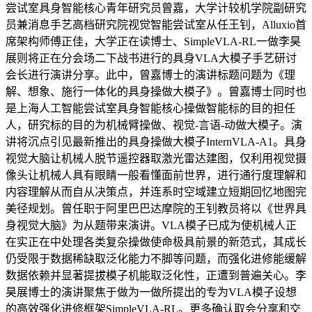
尝试室具身智能核心青年研究员曾嘉，大学计较机学院副研究
员兼消息手艺高档研究院视觉智能尝试室从任王钊，Alluxio首
席架构师傅正佳，大学正在读博士、SimpleVLA-RL一做李昊
展则将正在分会场二下战书进行的具身VLA大模子手艺研讨
会长进行演讲分享。此中，曾嘉博士的演讲标题问题为《理
解、想象、施行一体化的具身操做大模子》。曾嘉博士同时也
是上海人工智能尝试室具身智能核心操做智能标的目的担任
人，研究标的目的为机械臂操做、视觉-言语-动做大模子。演
讲将沉点引见最新推出的具身操做大模子InternVLA-A1。具身
视觉大脑让机械人脱节遥控器取激光雷达建图，仅利用视觉摄
像头让机械人具有眼睛一般看懂面前世界，进行通行度理解和
内容理解从而自从决策点，并连系时空域建立短期回忆地图完
美径规划。曾任职于阿里巴巴达摩院的王钊教员将以《世界具
身视觉大脑》为从题带来演讲。VLA模子已成为使机械人正
在实正在中处理各类复杂操做使命极具前景的新范式，其成长
仍受限于数据稀缺取泛化能力不脚等问题，而强化进修能缓解
数据依赖并显著提拔模子机能取泛化性，正遭到普遍关心。李
昊展博士的演讲聚焦于做为一做所提出的专为VLA模子设想
的高效强化进修框架SimpleVLA-RL。更多确认取会分享和交