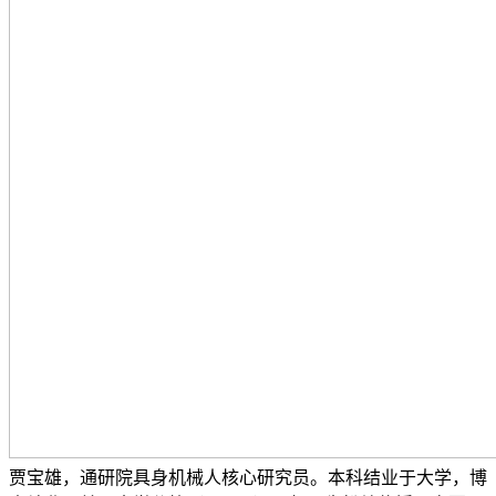
贾宝雄，通研院具身机械人核心研究员。本科结业于大学，博