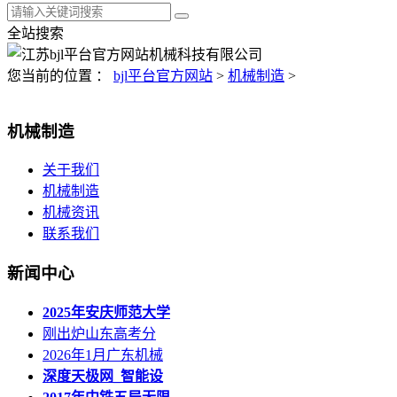
全站搜索
您当前的位置 ：
bjl平台官方网站
>
机械制造
>
机械制造
关于我们
机械制造
机械资讯
联系我们
新闻中心
2025年安庆师范大学
刚出炉山东高考分
2026年1月广东机械
深度天极网_智能设